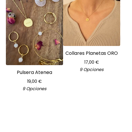
Collares Planetas ORO
17,00
€
9 Opciones
Pulsera Atenea
19,00
€
9 Opciones