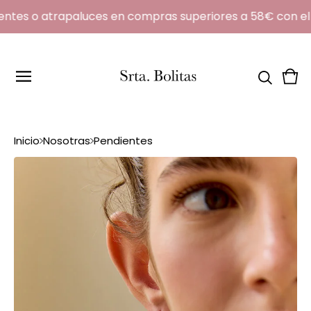
ntes o atrapaluces en compras superiores a 58€ con el
Ver
0
carr
artí
Inicio
Nosotras
Pendientes