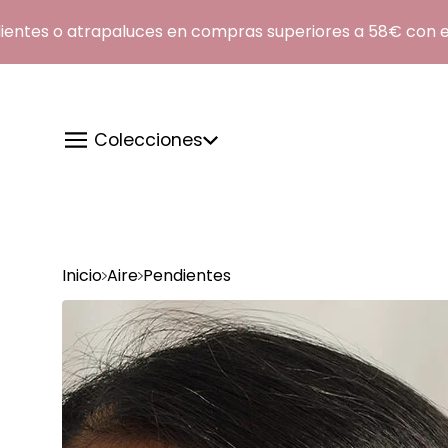
es o atrapaluces en compras superiores a 58€ con el 
Colecciones
Inicio
Aire
Pendientes