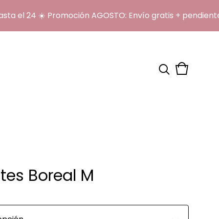
l 24 ☀️ Promoción AGOSTO: Envío gratis + pendientes o
Ver
0
carrito
artículos
tes Boreal M