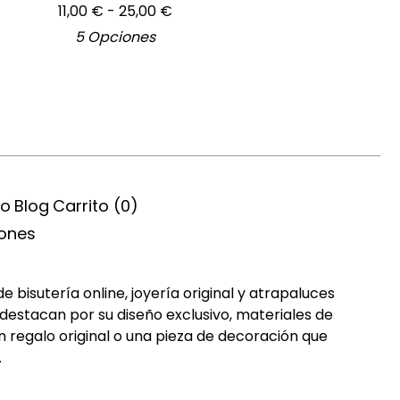
11,00
€
- 25,00
€
5 Opciones
ío
Blog
Carrito (
0
)
iones
bisutería online, joyería original y atrapaluces
destacan por su diseño exclusivo, materiales de
n regalo original o una pieza de decoración que
.