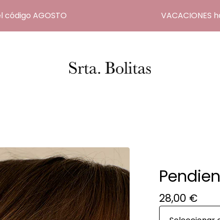
ódigo AGOSTO
VACACIONES hasta e
Pendien
28,00
€