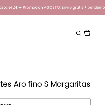
l 24 ☀️ Promoción AGOSTO: Envío gratis + pendientes o
Ver
0
carrito
artículos
tes Aro fino S Margaritas