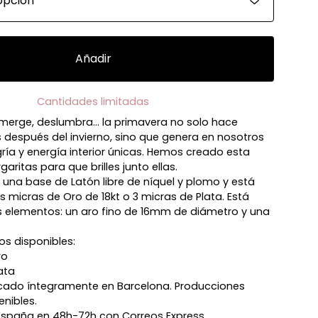
Añadir
Cantidades limitadas
 emerge, deslumbra... la primavera no solo hace
es después del invierno, sino que genera en nosotros
ía y energía interior únicas. Hemos creado esta
aritas para que brilles junto ellas.
e una base de Latón libre de níquel y plomo y está
micras de Oro de 18kt o 3 micras de Plata. Está
 elementos: un aro fino de 16mm de diámetro y una
s disponibles:
ro
ata
icado íntegramente en Barcelona. Producciones
nibles.
España en 48h-72h con Correos Express.