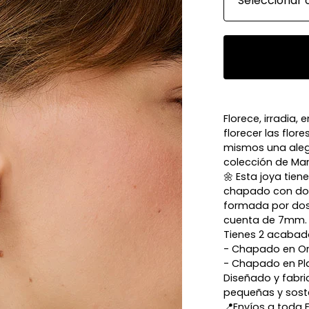
Florece, irradia,
florecer las flor
mismos una alegr
colección de Marg
🌼 Esta joya tien
chapado con dos 
formada por dos
cuenta de 7mm.
Tienes 2 acabado
- Chapado en O
- Chapado en Pl
Diseñado y fabr
pequeñas y soste
📍Envíos a toda 