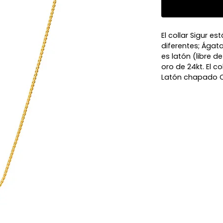
El collar Sigur e
diferentes; Ágata
es latón (libre 
oro de 24kt. El c
Latón chapado Or