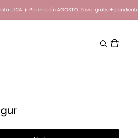
el 24 ☀️ Promoción AGOSTO: Envío gratis + pendientes 
Ver
0
carrito
artículos
igur