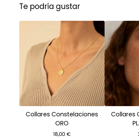
Te podría gustar
Collares Constelaciones
Collares
ORO
PL
18,00
€