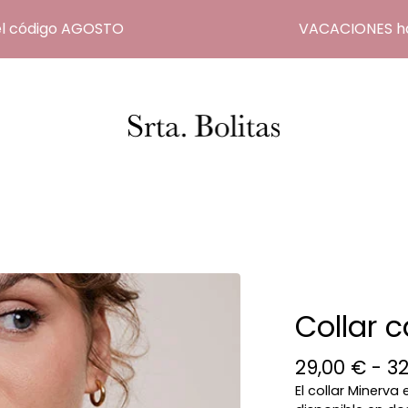
código AGOSTO
VACACIONES hasta 
Collar 
29,00
€
- 3
El collar Minerv