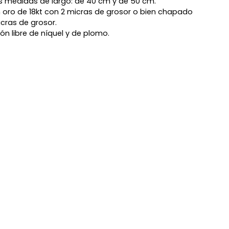
s medidas de largo: de 40 cm y de 50 cm.
oro de 18kt con 2 micras de grosor o bien chapado
icras de grosor.
ón libre de níquel y de plomo.