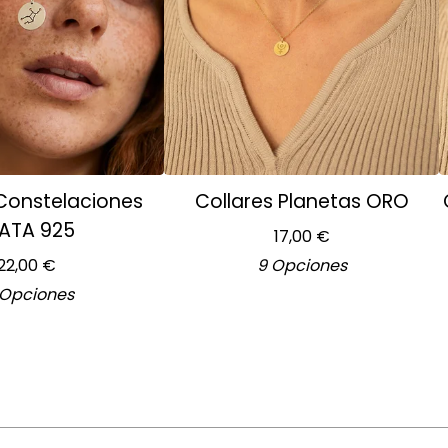
 Constelaciones
Collares Planetas ORO
ATA 925
17,00
€
22,00
€
9 Opciones
 Opciones