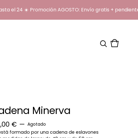
el 24 ☀️ Promoción AGOSTO: Envío gratis + pendientes 
Ver
0
carrito
artículos
cadena Minerva
2,00
€
—
Agotado
a está formado por una cadena de eslavones