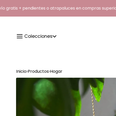
atis + pendientes o atrapaluces en compras superiores
Colecciones
Inicio
Productos
Hogar