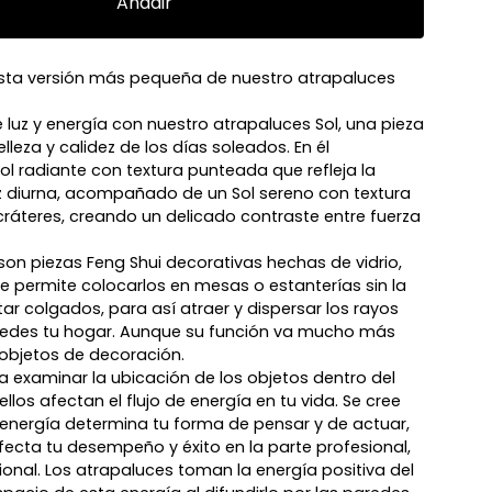
Añadir
ta versión más pequeña de nuestro atrapaluces
 luz y energía con nuestro atrapaluces Sol, una pieza
elleza y calidez de los días soleados. En él
ol radiante con textura punteada que refleja la
luz diurna, acompañado de un Sol sereno con textura
 cráteres, creando un delicado contraste entre fuerza
son piezas Feng Shui decorativas hechas de vidrio,
 permite colocarlos en mesas o estanterías sin la
ar colgados, para así atraer y dispersar los rayos
aredes tu hogar. Aunque su función va mucho más
 objetos de decoración.
ca examinar la ubicación de los objetos dentro del
los afectan el flujo de energía en tu vida. Se cree
la energía determina tu forma de pensar y de actuar,
afecta tu desempeño y éxito en la parte profesional,
onal. Los atrapaluces toman la energía positiva del