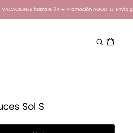
ACIONES hasta el 24 ☀️ Promoción AGOSTO: Envío gratis
Ver
0
carrito
artículos
uces Sol S