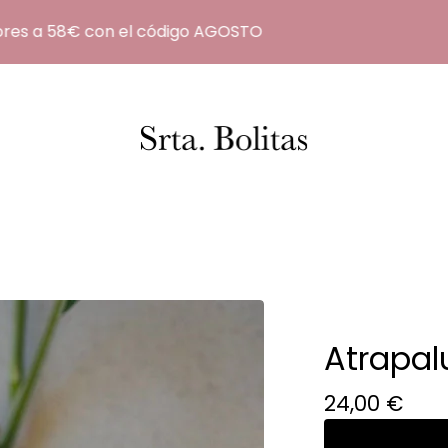
 a 58€ con el código AGOSTO
VAC
Atrapal
24,00
€