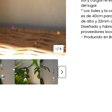
sol y cargan el e
del lugar.
* Los Soles y la 
es de 40cm para
de alto y 22mm 
Diseñado y fabri
proveedores loca
- Producido en B
1
/ 9