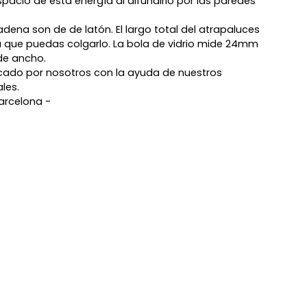
spacio de esta energía al difundirlo por las paredes
cadena son de de latón. El largo total del atrapaluces
 que puedas colgarlo. La bola de vidrio mide 24mm
de ancho.
cado por nosotros con la ayuda de nuestros
les.
arcelona -