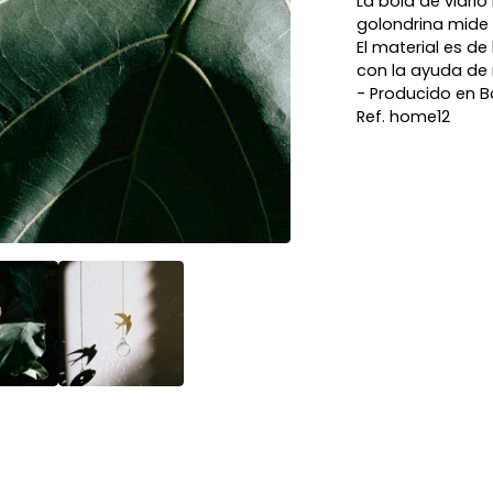
La bola de vidr
golondrina mid
El material es d
con la ayuda de 
- Producido en B
Ref. home12