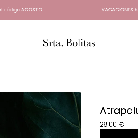
código AGOSTO
VACACIONES hasta e
Atrapal
28,00
€