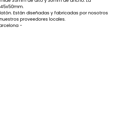
io mide 35mm de alto y 30mm de ancho. La
e 45x50mm.
e latón. Están diseñadas y fabricadas por nosotros
nuestros proveedores locales.
arcelona -