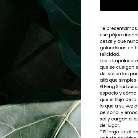
Te presentamos 
ese pájaro incan
cesar y que nunca
golondrinas en t
felicidad.
Los atrapaluces 
que se cuelgan e
del sol en las p
allá que simples
El Feng Shui bus
espacio y cómo el
que el flujo de 
lo que a su vez 
personal y emoci
sol y cargan el e
del lugar.
* El largo total