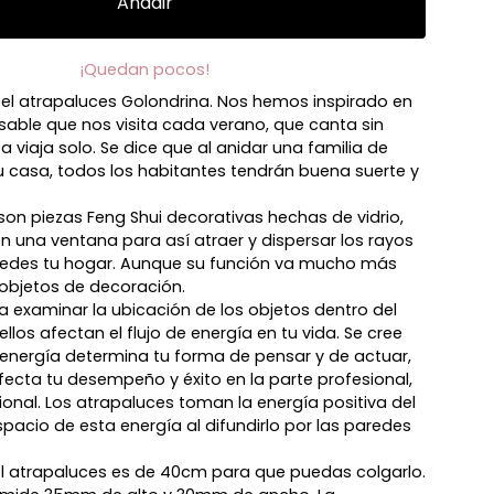
Añadir
¡Quedan pocos!
el atrapaluces Golondrina. Nos hemos inspirado en
sable que nos visita cada verano, que canta sin
 viaja solo. Se dice que al anidar una familia de
u casa, todos los habitantes tendrán buena suerte y
son piezas Feng Shui decorativas hechas de vidrio,
n una ventana para así atraer y dispersar los rayos
aredes tu hogar. Aunque su función va mucho más
 objetos de decoración.
ca examinar la ubicación de los objetos dentro del
los afectan el flujo de energía en tu vida. Se cree
la energía determina tu forma de pensar y de actuar,
afecta tu desempeño y éxito en la parte profesional,
onal. Los atrapaluces toman la energía positiva del
spacio de esta energía al difundirlo por las paredes
 del atrapaluces es de 40cm para que puedas colgarlo.