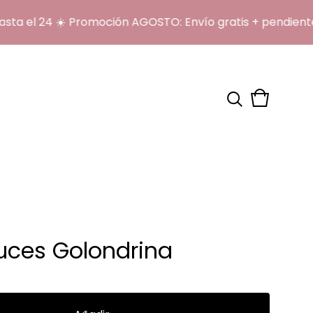
l 24 ☀️ Promoción AGOSTO: Envío gratis + pendientes 
Ver
0
carrito
artículos
uces Golondrina