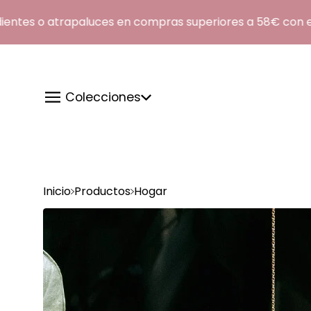
tes o atrapaluces en compras superiores a 58€ con el 
Colecciones
Inicio
Productos
Hogar