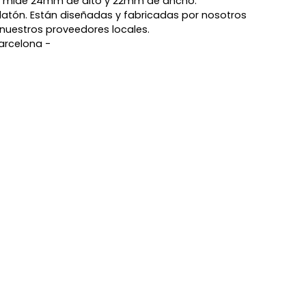
tal mide 24mm de alto y 22mm de ancho.
e latón. Están diseñadas y fabricadas por nosotros
nuestros proveedores locales.
arcelona -