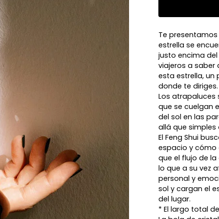
Te presentamos el
estrella se encu
justo encima del
viajeros a saber
esta estrella, un
donde te diriges.
Los atrapaluces 
que se cuelgan e
del sol en las p
allá que simples
El Feng Shui bus
espacio y cómo el
que el flujo de 
lo que a su vez 
personal y emoci
sol y cargan el e
del lugar.
* El largo total