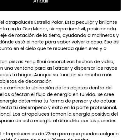
Añadir
 atrapaluces Estrella Polar. Esta peculiar y brillante
entra en la Osa Menor, siempre inmóvil, posicionada
 eje de rotación de la tierra, ayudando a marineros y
 dónde está el norte para saber volver a casa. Eso es
 punto en el cielo que te recuerda quien eres y a
son piezas Feng Shui decorativas hechas de vidrio,
n una ventana para así atraer y dispersar los rayos
aredes tu hogar. Aunque su función va mucho más
 objetos de decoración.
ca examinar la ubicación de los objetos dentro del
los afectan el flujo de energía en tu vida. Se cree
la energía determina tu forma de pensar y de actuar,
afecta tu desempeño y éxito en la parte profesional,
onal. Los atrapaluces toman la energía positiva del
spacio de esta energía al difundirlo por las paredes
 del atrapaluces es de 22cm para que puedas colgarlo.