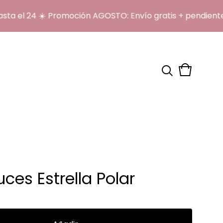
el 24 ☀️ Promoción AGOSTO: Envío gratis + pendientes 
Ver
0
carrito
artículos
ces Estrella Polar