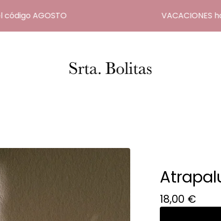
código AGOSTO
VACACIONES hasta 
Atrapalu
18,00
€