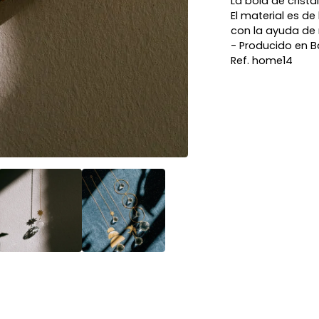
La bola de cris
El material es d
con la ayuda de 
- Producido en B
Ref. home14