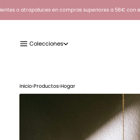
tes o atrapaluces en compras superiores a 58€ con el 
Colecciones
Inicio
Productos
Hogar