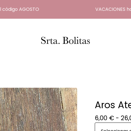
ódigo AGOSTO
VACACIONES hasta e
Aros At
6,00
€
- 26