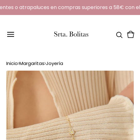
ntes o atrapaluces en compras superiores a 58€ con el
Ver
0
carr
artí
Inicio
Margaritas
Joyería