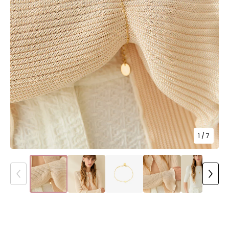
1
/ 7