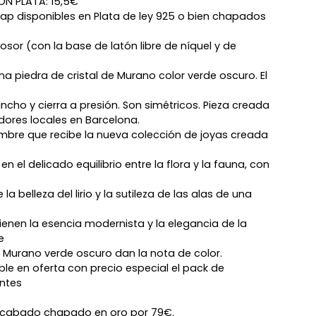
ÓN PLATA: 15,5€
lap disponibles en Plata de ley 925 o bien chapados
sor (con la base de latón libre de níquel y de
 piedra de cristal de Murano color verde oscuro. El
cho y cierra a presión. Son simétricos. Pieza creada
ores locales en Barcelona.
nombre que recibe la nueva colección de joyas creada
en el delicado equilibrio entre la flora y la fauna, con
a belleza del lirio y la sutileza de las alas de una
enen la esencia modernista y la elegancia de la
e
e Murano verde oscuro dan la nota de color.
le en oferta con precio especial el pack de
ntes
acabado chapado en oro por 79€.