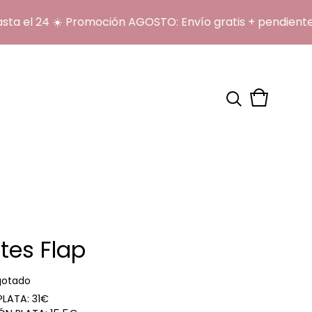
l 24 ☀️ Promoción AGOSTO: Envío gratis + pendientes o
Ver
0
carrito
artículos
tes Flap
gotado
PLATA: 31€