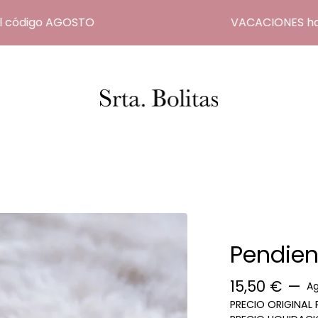
ódigo AGOSTO
VACACIONES hasta e
Pendien
15,50
€
—
A
PRECIO ORIGINAL 