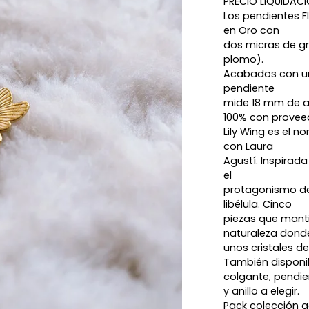
PRECIO LIQUIDACI
Los pendientes F
en Oro con
dos micras de gro
plomo).
Acabados con una
pendiente
mide 18 mm de an
100% con proveed
Lily Wing es el 
con Laura
Agustí. Inspirada 
el
protagonismo de l
libélula. Cinco
piezas que manti
naturaleza dond
unos cristales d
También disponib
colgante, pendie
y anillo a elegir.
Pack colección 